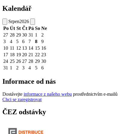
Kalendář
Srpen
2026
Po
Út
St
Čt
Pá
So
Ne
27
28
29
30
31
1
2
3
4
5
6
7
8
9
10
11
12
13
14
15
16
17
18
19
20
21
22
23
24
25
26
27
28
29
30
31
1
2
3
4
5
6
Informace od nás
Dostávejte
informace z našeho webu
prostřednictvím e-mailů
Chci se zaregistrovat
ČEZ odstávky