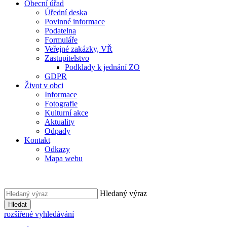
Obecní úřad
Úřední deska
Povinné informace
Podatelna
Formuláře
Veřejné zakázky, VŘ
Zastupitelstvo
Podklady k jednání ZO
GDPR
Život v obci
Informace
Fotografie
Kulturní akce
Aktuality
Odpady
Kontakt
Odkazy
Mapa webu
Hledaný výraz
Hledat
rozšířené vyhledávání