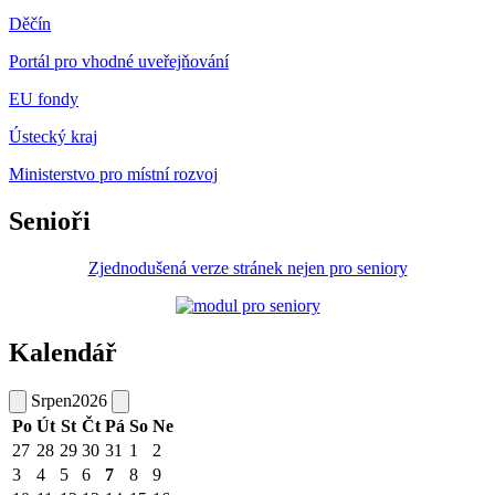
Děčín
Portál pro vhodné uveřejňování
EU fondy
Ústecký kraj
Ministerstvo pro místní rozvoj
Senioři
Zjednodušená verze stránek nejen pro seniory
Kalendář
Srpen
2026
Po
Út
St
Čt
Pá
So
Ne
27
28
29
30
31
1
2
3
4
5
6
7
8
9