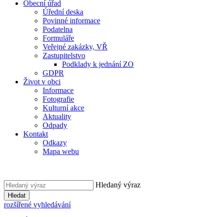
Obecní úřad
Úřední deska
Povinné informace
Podatelna
Formuláře
Veřejné zakázky, VŘ
Zastupitelstvo
Podklady k jednání ZO
GDPR
Život v obci
Informace
Fotografie
Kulturní akce
Aktuality
Odpady
Kontakt
Odkazy
Mapa webu
Hledaný výraz
Hledat
rozšířené vyhledávání