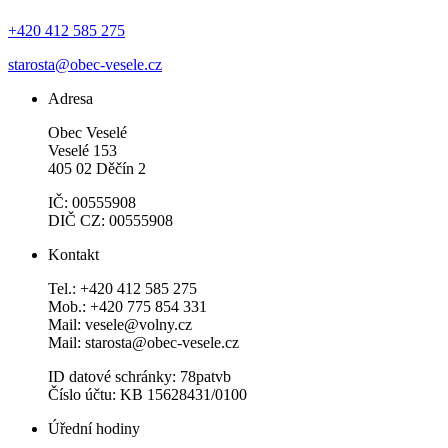
+420 412 585 275
starosta@obec-vesele.cz
Adresa
Obec Veselé
Veselé 153
405 02 Děčín 2
IČ: 00555908
DIČ CZ: 00555908
Kontakt
Tel.: +420 412 585 275
Mob.: +420 775 854 331
Mail: vesele@volny.cz
Mail: starosta@obec-vesele.cz
ID datové schránky: 78patvb
Číslo účtu: KB 15628431/0100
Úřední hodiny