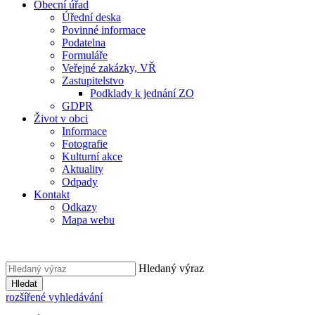
Obecní úřad
Úřední deska
Povinné informace
Podatelna
Formuláře
Veřejné zakázky, VŘ
Zastupitelstvo
Podklady k jednání ZO
GDPR
Život v obci
Informace
Fotografie
Kulturní akce
Aktuality
Odpady
Kontakt
Odkazy
Mapa webu
Hledaný výraz
Hledat
rozšířené vyhledávání